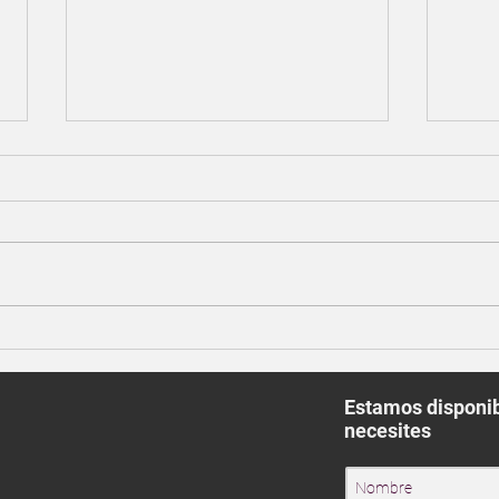
Conoce las tareas perfectas
Deco
para hacer a primera y última
cono
hora del día
Estamos disponib
necesites