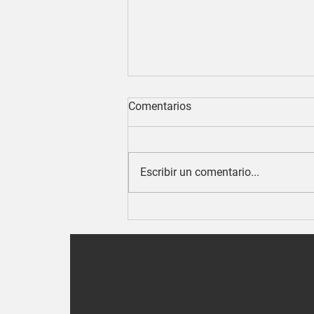
Comentarios
Escribir un comentario...
Conoce sobre el diseño
emocional o experiencial para
sentirte bien en tu hogar