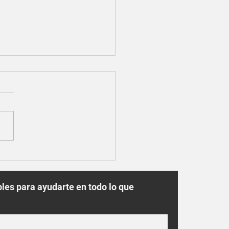
ra con plantas tu hogar y
ce todos los beneficios
les para ayudarte en todo lo que