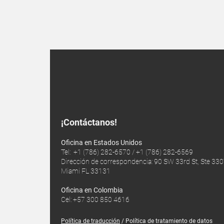
¡Contáctanos!
Oficina en Estados Unidos
Tel: +1 (786) 282-6570 / +1 (786) 282-6569
Dirección de correspondencia: 90 SW 33rd St, Ste 330
Miami FL 33131
Oficina en Colombia
Cel: +57 300 850 4616
Política de traducción
/ Política de tratamiento de datos